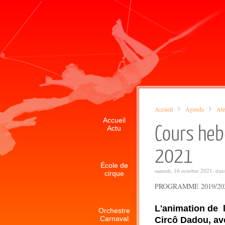
Accueil
Agenda
Ate
Accueil
Cours heb
Actu
2021
École de
samedi, 16 octobre 2021. dan
cirque
PROGRAMME 2019/20
L'animation de l
Orchestre
Carnaval
Circô Dadou, avec