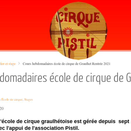
lier et stage
Cours hebdomadaires école de cirque de Graulhet Rentrée 2021
domadaires école de cirque de G
s
École de cirque
,
Stages
20
'école de cirque graulhétoise est gérée depuis sept 
 l'appui de l'association Pistil.