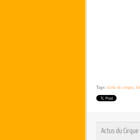
Tags:
école de cirque
,
Gr
Actus du Cirque P