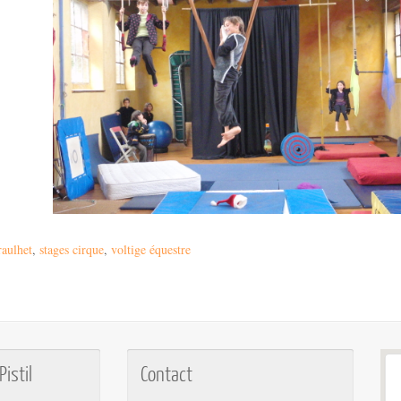
aulhet
,
stages cirque
,
voltige équestre
istil
Contact