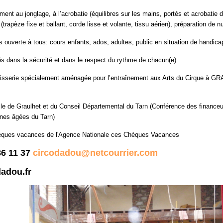
ement au jonglage, à l’acrobatie (équilibres sur les mains, portés et acrobatie d
trapèze fixe et ballant, corde lisse et volante, tissu aérien), préparation de 
rs ouverte à tous: cours enfants, ados, adultes, public en situation de handica
s dans la sécurité et dans le respect du rythme de chacun(e)
sserie spécialement aménagée pour l’entraînement aux Arts du Cirque à GR
lle de Graulhet et du Conseil Départemental du Tarn (Conférence des financeur
nes âgées du Tarn)
èques vacances de l'Agence Nationale ces Chèques Vacances
86 11 37
circodadou@netcourrier.com
dadou.fr