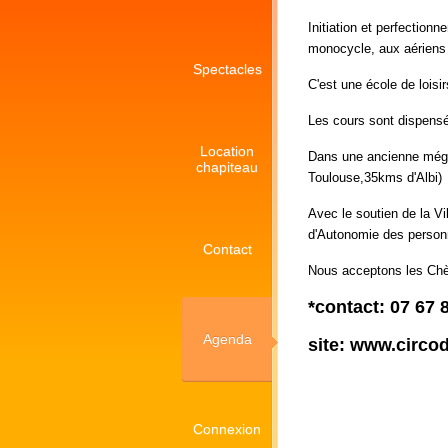
Initiation et perfectionn
monocycle, aux aériens (
Spectacles
C'est une école de loisi
Les cours sont dispensé
Location
Dans une ancienne mégi
chapiteau
Toulouse,35kms d'Albi)
Avec le soutien de la Vi
d'Autonomie des person
Contact
Nous acceptons les Ch
*contact: 07 67 
Agenda
site: www.circo
Connexion